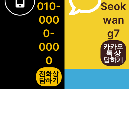
010-
Seok
000
wan
0-
g7
000
카카오
톡 상
0
담하기
전화상
담하기