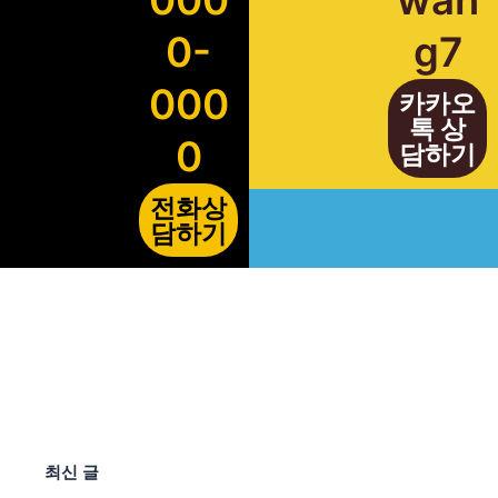
000
wan
0-
g7
000
카카오
톡 상
0
담하기
전화상
담하기
최신 글