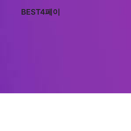
콘
BEST4페이
텐
츠
로
건
너
뛰
기