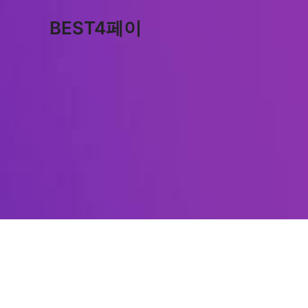
콘
BEST4페이
텐
츠
로
건
너
뛰
기