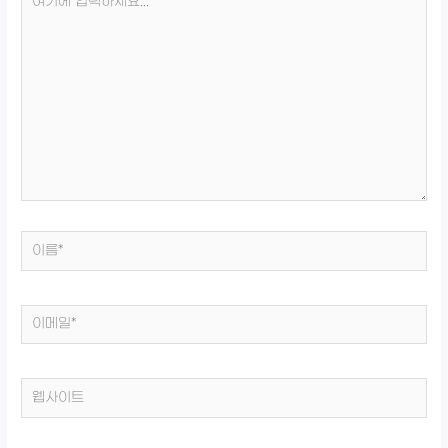
기
에
입
력
하
세
요...
이
름
*
이
메
일
웹
*
사
이