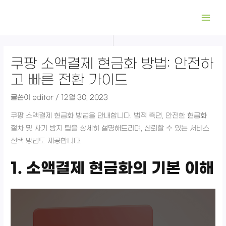
콘
Scroll
Post
MAI
텐
to
navigation
ME
츠
Top
로
건
쿠팡 소액결제 현금화 방법: 안전하
너
고 빠른 전환 가이드
뛰
기
글쓴이
editor
/
12월 30, 2023
쿠팡 소액결제 현금화 방법을 안내합니다. 법적 측면, 안전한
현금화
절차 및 사기 방지 팁을 상세히 설명해드리며, 신뢰할 수 있는 서비스
선택 방법도 제공합니다.
1. 소액결제 현금화의 기본 이해