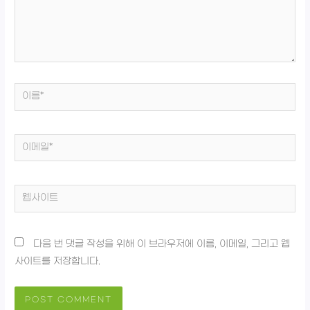
하
세
요...
이
름
*
이
메
일
웹
*
사
이
다음 번 댓글 작성을 위해 이 브라우저에 이름, 이메일, 그리고 웹
트
사이트를 저장합니다.