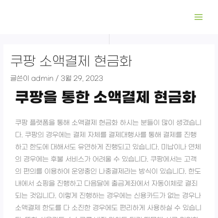
콘
Scroll
Post
MAI
텐
to
navigation
ME
츠
Top
로
건
쿠팡 소액결제 현금화
너
뛰
글쓴이
admin
/
3월 29, 2023
기
쿠팡을 통한 소액결제 현금화
쿠팡 플랫폼을 통해 소액결제 현금화 하시는 분들이 많이 생겼습니
다. 쿠팡의 경우에는 결제 자체를 결제대행사를 통해 결제를 진행
하고 한도에 대해서도 유연하게 진행되고 있습니다. 미납이나 연체
의 경우에는 후불 서비스가 어려울 수 있습니다. 쿠팡에서는 고객
의 편의를 이용하여 운영중인 나중결제라는 방식이 있습니다. 한도
내에서 쇼핑을 진행하고 다음달에 출금계좌에서 자동이체로 결죄
되는 것입니다. 이렇게 진행하는 경우에는 신용카드가 없는 경우나
소액결제 한도를 다 소진한 경우에도 편리하게 사용하실 수 있습니